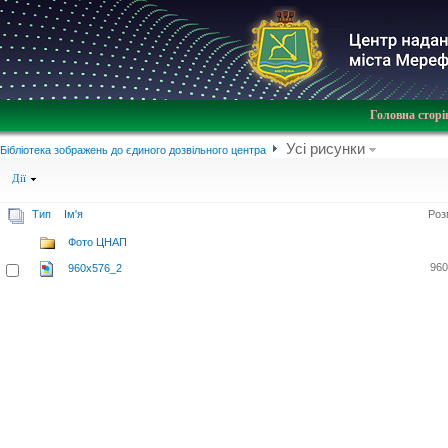
Головна сторі
Усі рисунки
Бібліотека зображень до єдиного дозвільного центра
Дії
Тип
Ім'я
Роз
Фото ЦНАП
960
960x576_2