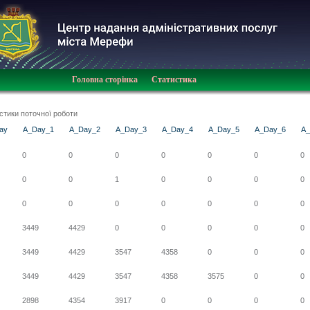
Головна сторінка
Статистика
истики поточної роботи
ay
A_Day_1
A_Day_2
A_Day_3
A_Day_4
A_Day_5
A_Day_6
A_
0
0
0
0
0
0
0
0
0
1
0
0
0
0
0
0
0
0
0
0
0
3449
4429
0
0
0
0
0
3449
4429
3547
4358
0
0
0
3449
4429
3547
4358
3575
0
0
2898
4354
3917
0
0
0
0