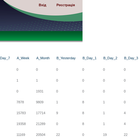
Вхід
Реєстрація
Day_7
A_Week
A_Month
B_Yesterday
B_Day_1
B_Day_2
B_Day_3
0
0
0
0
0
0
1
1
0
0
0
0
0
1931
0
0
0
0
7878
9809
1
8
1
0
15783
17714
9
8
1
4
19358
21289
0
8
1
4
11169
20504
22
0
19
22