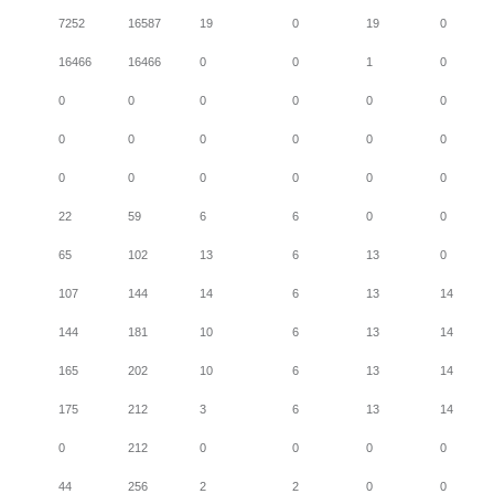
7252
16587
19
0
19
0
16466
16466
0
0
1
0
0
0
0
0
0
0
0
0
0
0
0
0
0
0
0
0
0
0
22
59
6
6
0
0
65
102
13
6
13
0
107
144
14
6
13
14
144
181
10
6
13
14
165
202
10
6
13
14
175
212
3
6
13
14
0
212
0
0
0
0
44
256
2
2
0
0