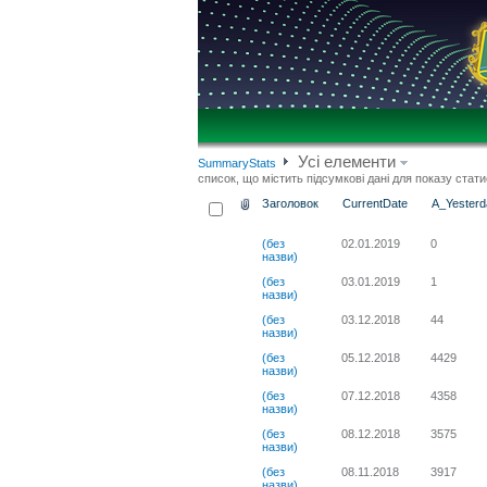
Усі елементи
SummaryStats
список, що містить підсумкові дані для показу стат
Заголовок
CurrentDate
A_Yesterd
(без
02.01.2019
0
назви)
(без
03.01.2019
1
назви)
(без
03.12.2018
44
назви)
(без
05.12.2018
4429
назви)
(без
07.12.2018
4358
назви)
(без
08.12.2018
3575
назви)
(без
08.11.2018
3917
назви)